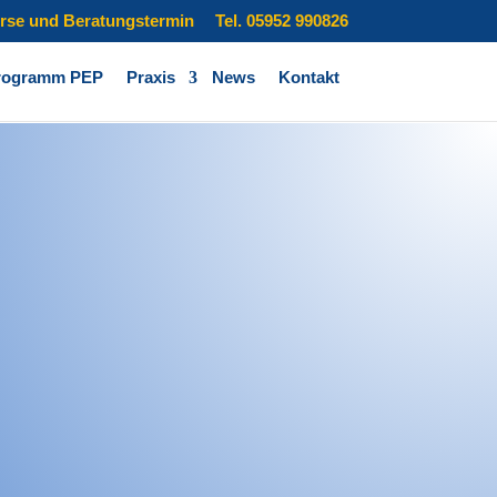
urse und Beratungstermin
Tel. 05952 990826
rogramm PEP
Praxis
News
Kontakt