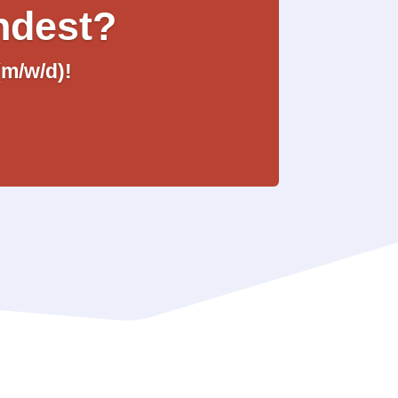
ndest?
(m/w/d)!