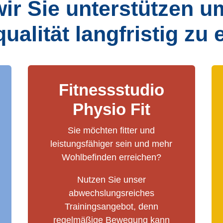
ir Sie unterstützen u
alität langfristig zu 
Fitnessstudio
Physio Fit
Sie möchten fitter und
leistungsfähiger sein und mehr
Wohlbefinden erreichen?
Nutzen Sie unser
abwechslungsreiches
Trainingsangebot, denn
regelmäßige Bewegung kann