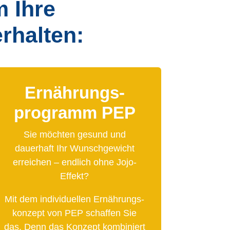
m Ihre
erhalten:
Ernährungs­
programm PEP
Sie möchten gesund und
dauerhaft Ihr Wunschgewicht
erreichen – endlich ohne Jojo-
Effekt?
Mit dem individuellen Ernährungs­
konzept von PEP schaffen Sie
das. Denn das Konzept kombiniert