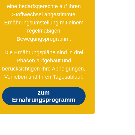
eine bedarfsgerechte auf Ihren
Stoffwechsel abgestimmte
Ernährungsumstellung mit einem
regelmäßigen
Bewegungsprogramm.
Die Ernährungspläne sind in drei
Phasen aufgebaut und
berücksichtigen Ihre Abneigungen,
Vorlieben und Ihren Tagesablauf.
zum
Ernährungsprogramm