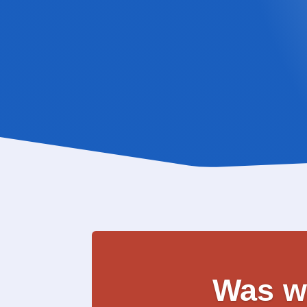
können.
Behandlungstermin für Physio
Beratungstermin für Fitnessbe
Was w