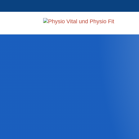
Therapie un
für ein aktiv
Durch individuelle Behandlungs-
Sie bei der Wiederherstellung I
Funktionseinschränkung. Damit d
und Sie so wieder ein schmerzf