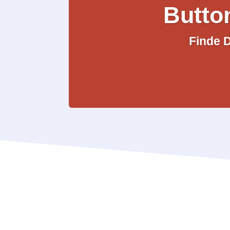
Butto
Finde D