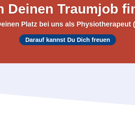
n Deinen Traumjob fi
einen Platz bei uns als Physiotherapeut 
Darauf kannst Du Dich freuen