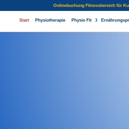
Onlinebuchung Fitnessbereich für K
Start
Physiotherapie
Physio Fit
Ernährungsp
d Bewegung
es Leben
 und Trainingsangebote unterstützen wir
hrer Bewegungs- und
iese verbessert bzw. erhalten bleibt
reies und gesundes Leben führen